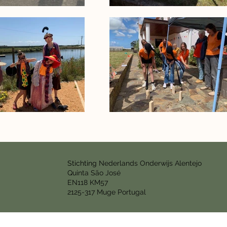
Stichting
Nederlands Onderwijs Alentejo
Quinta São José
EN118 KM57
2125-317 Muge Portugal